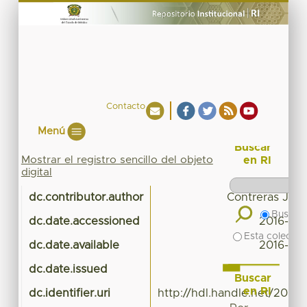
Contacto
Menú
Buscar
Mostrar el registro sencillo del objeto
en RI
digital
dc.contributor.author
Contreras Juar
Buscar 
dc.date.accessioned
2016-03
Esta colecció
dc.date.available
2016-03
dc.date.issued
Buscar
en RI
dc.identifier.uri
http://hdl.handle.net/20.5