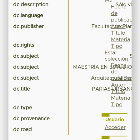
Por
dc.description
Sólo visi
Fecha
de
dc.language
publicación
Autor
dc.publisher
Facultad de Planea
Título
Materia
dc.rights
Tipo
Esta
dc.subject
Soci
colección
Fecha
dc.subject
MAESTRÍA EN ESTUDIOS D
de
dc.subject
Arquitectura Diseñ
publicación
Autor
dc.title
PARIAS URBANOS 
Título
Materia
Tipo
dc.type
dc.provenance
Usuario
Acceder
dc.road