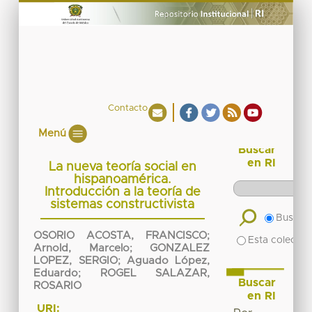
Contacto
Menú
Buscar
en RI
La nueva teoría social en
hispanoamérica.
Introducción a la teoría de
sistemas constructivista
Buscar 
OSORIO ACOSTA, FRANCISCO
;
Esta colecció
Arnold, Marcelo
;
GONZALEZ
LOPEZ, SERGIO
;
Aguado López,
Eduardo
;
ROGEL SALAZAR,
Buscar
ROSARIO
en RI
URI: