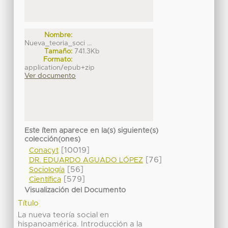
Nombre:
Nueva_teoria_soci ...
Tamaño:
741.3Kb
Formato:
application/epub+zip
Ver documento
Este ítem aparece en la(s) siguiente(s)
colección(ones)
[10019]
Conacyt
[76]
DR. EDUARDO AGUADO LÓPEZ
[56]
Sociología
[579]
Científica
Visualización del Documento
Título
La nueva teoría social en
hispanoamérica. Introducción a la