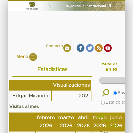
Contacto
Menú
Buscar
Estadísticas
en RI
Visualizaciones
Buscar 
Edgar Miranda
202
Esta colecció
Visitas al mes
febrero
marzo
abril
mayo
junio
jul
Buscar
2026
2026
2026
2026
2026
20
en RI