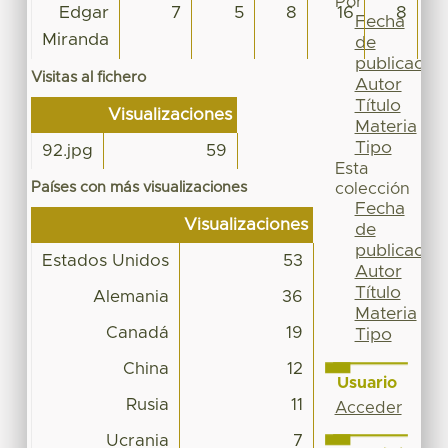
Por
Edgar
7
5
8
16
8
Fecha
Miranda
de
publicación
Visitas al fichero
Autor
Título
Visualizaciones
Materia
Tipo
92.jpg
59
Esta
Países con más visualizaciones
colección
Fecha
Visualizaciones
de
publicación
Estados Unidos
53
Autor
Título
Alemania
36
Materia
Canadá
19
Tipo
China
12
Usuario
Rusia
11
Acceder
Ucrania
7