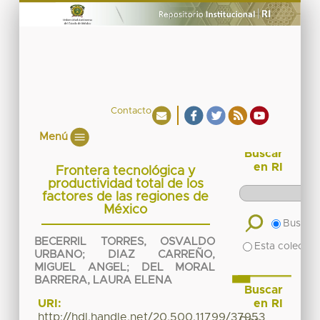
Contacto
Menú
Buscar
en RI
Frontera tecnológica y
productividad total de los
factores de las regiones de
México
Buscar 
BECERRIL TORRES, OSVALDO
Esta colecció
URBANO
;
DIAZ CARREÑO,
MIGUEL ANGEL
;
DEL MORAL
BARRERA, LAURA ELENA
Buscar
en RI
URI:
http://hdl.handle.net/20.500.11799/37953