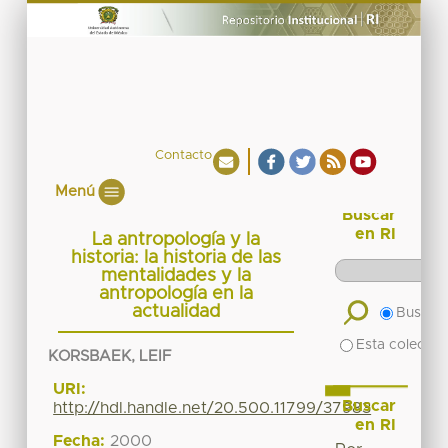
Contacto
Menú
Buscar
en RI
La antropología y la
historia: la historia de las
mentalidades y la
antropología en la
actualidad
Buscar 
Esta colecció
KORSBAEK, LEIF
URI:
Buscar
http://hdl.handle.net/20.500.11799/37983
en RI
Fecha:
2000