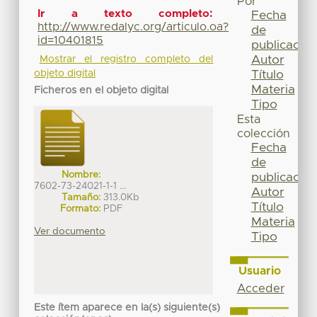
Por
Ir a texto completo:
Fecha
http://www.redalyc.org/articulo.oa?
de
id=10401815
publicación
Autor
Mostrar el registro completo del
Título
objeto digital
Materia
Ficheros en el objeto digital
Tipo
Esta
colección
Fecha
de
Nombre:
publicación
7602-73-24021-1-1 ...
Autor
Tamaño:
313.0Kb
Título
Formato:
PDF
Materia
Ver documento
Tipo
Usuario
Acceder
Este ítem aparece en la(s) siguiente(s)