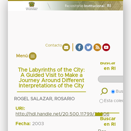
Contacto
Menú
Buscar
en RI
The Labyrinths of the City:
A Guided Visit to Make a
Journey Around Different
Interpretations of the City
Buscar 
ROGEL SALAZAR, ROSARIO
Esta colecció
URI:
http://hdl.handle.net/20.500.11799/38006
Buscar
Fecha:
2003
en RI