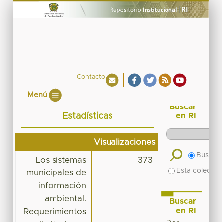
Contacto
Menú
Buscar
Estadísticas
en RI
Visualizaciones
Buscar 
Los sistemas
373
Esta colecció
municipales de
información
ambiental.
Buscar
en RI
Requerimientos