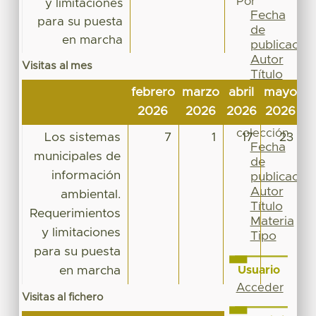
Por
y limitaciones
Fecha
para su puesta
de
en marcha
publicación
Autor
Visitas al mes
Título
Materia
febrero
marzo
abril
mayo
j
Tipo
2026
2026
2026
2026
2
Esta
colección
Los sistemas
7
1
17
23
Fecha
municipales de
de
información
publicación
Autor
ambiental.
Título
Requerimientos
Materia
y limitaciones
Tipo
para su puesta
en marcha
Usuario
Acceder
Visitas al fichero