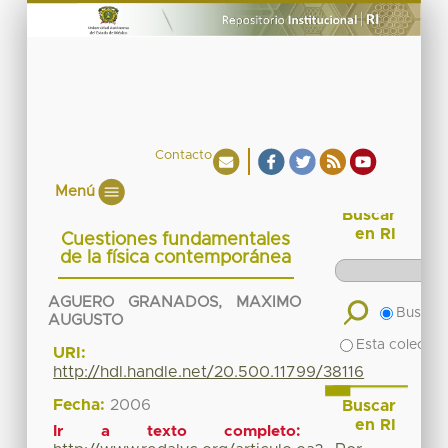
Contacto
Menú
Buscar
en RI
Cuestiones fundamentales
de la física contemporánea
AGUERO GRANADOS, MAXIMO
Buscar 
AUGUSTO
Esta colecció
URI:
http://hdl.handle.net/20.500.11799/38116
Fecha:
2006
Buscar
en RI
Ir a texto completo: