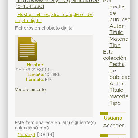
http://www.redalyc.org/articulo.oa?
Por
id=10413301
Fecha
de
Mostrar el registro completo del
publicación
objeto digital
Autor
Ficheros en el objeto digital
Título
Materia
Tipo
Esta
colección
Fecha
Nombre:
7159-73-22581-1-1 ...
de
Tamaño:
102.8Kb
publicación
Formato:
PDF
Autor
Ver documento
Título
Materia
Tipo
Usuario
Este ítem aparece en la(s) siguiente(s)
Acceder
colección(ones)
[10019]
Conacyt