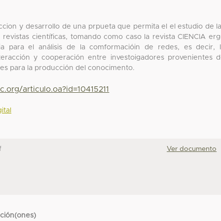
uccion y desarrollo de una prpueta que permita el el estudio de l
e revistas científicas, tomando como caso la revista CIENCIA er
a para el análisis de la comformacióin de redes, es decir, 
teracción y cooperación entre investoigadores provenientes 
ales para la producción del conocimento.
c.org/articulo.oa?id=10415211
ital
f
Ver documento
cción(ones)