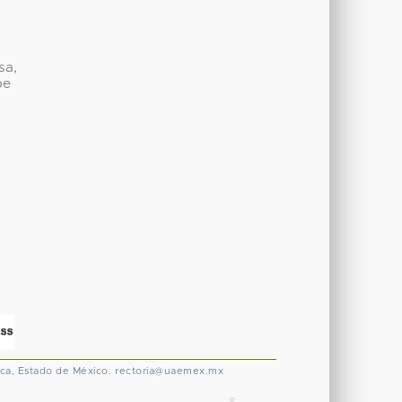
sa,
be
ca, Estado de México.
rectoria@uaemex.mx