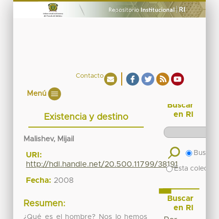
Contacto
Menú
Buscar
en RI
Existencia y destino
Malishev, Mijail
Buscar 
URI:
http://hdl.handle.net/20.500.11799/38191
Esta colecció
Fecha:
2008
Buscar
Resumen:
en RI
¿Qué es el hombre? Nos lo hemos