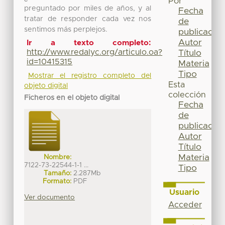
Por
preguntado por miles de años, y al
Fecha
tratar de responder cada vez nos
de
sentimos más perplejos.
publicación
Autor
Ir a texto completo:
http://www.redalyc.org/articulo.oa?
Título
id=10415315
Materia
Tipo
Mostrar el registro completo del
Esta
objeto digital
colección
Ficheros en el objeto digital
Fecha
de
publicación
Autor
Título
Materia
Nombre:
7122-73-22544-1-1 ...
Tipo
Tamaño:
2.287Mb
Formato:
PDF
Usuario
Ver documento
Acceder