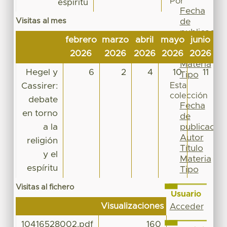
Por
espíritu
Fecha
Visitas al mes
de
publicación
febrero
marzo
abril
mayo
junio
ju
Autor
2026
2026
2026
2026
2026
2
Título
Materia
Hegel y
6
2
4
10
11
Tipo
Cassirer:
Esta
colección
debate
Fecha
en torno
de
a la
publicación
Autor
religión
Título
y el
Materia
espíritu
Tipo
Visitas al fichero
Usuario
Visualizaciones
Acceder
10416528002.pdf
160