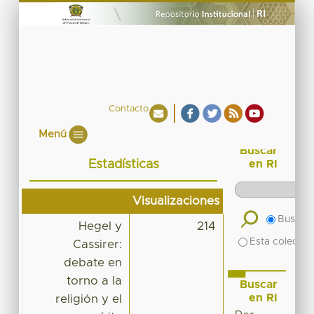
Contacto
Menú
Buscar
Estadísticas
en RI
Visualizaciones
Buscar 
Hegel y
214
Esta colecció
Cassirer:
debate en
torno a la
Buscar
en RI
religión y el