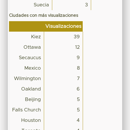
Suecia
3
Ciudades con más visualizaciones
Visualizaciones
Kiez
39
Ottawa
12
Secaucus
9
Mexico
8
Wilmington
7
Oakland
6
Beijing
5
Falls Church
5
Houston
4