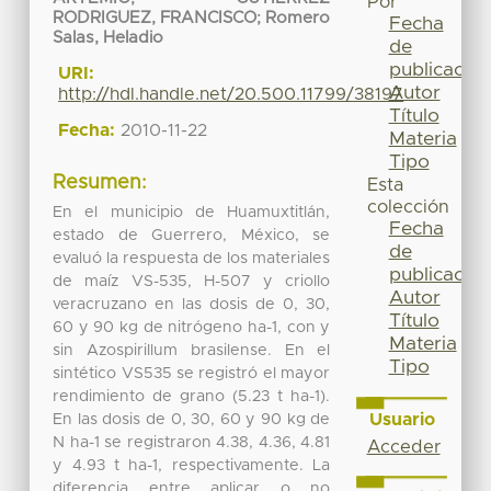
Por
RODRIGUEZ, FRANCISCO
;
Romero
Fecha
Salas, Heladio
de
publicación
URI:
Autor
http://hdl.handle.net/20.500.11799/38197
Título
Fecha:
2010-11-22
Materia
Tipo
Resumen:
Esta
colección
En el municipio de Huamuxtitlán,
Fecha
estado de Guerrero, México, se
de
evaluó la respuesta de los materiales
publicación
de maíz VS-535, H-507 y criollo
Autor
veracruzano en las dosis de 0, 30,
Título
60 y 90 kg de nitrógeno ha-1, con y
Materia
sin Azospirillum brasilense. En el
Tipo
sintético VS535 se registró el mayor
rendimiento de grano (5.23 t ha-1).
Usuario
En las dosis de 0, 30, 60 y 90 kg de
N ha-1 se registraron 4.38, 4.36, 4.81
Acceder
y 4.93 t ha-1, respectivamente. La
diferencia entre aplicar o no