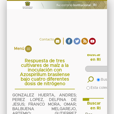
Contacto
Menú
Buscar
en RI
Respuesta de tres
cultivares de maíz a la
inoculación con
Azospirillum brasilense
bajo cuatro diferentes
Buscar 
dosis de nitrógeno
Esta colecció
GONZALEZ HUERTA, ANDRES
;
PEREZ LOPEZ, DELFINA DE
Buscar
JESUS
;
FRANCO MORA, OMAR
;
en RI
BALBUENA MELGAREJO,
ARTEMIO
;
GUTIERREZ