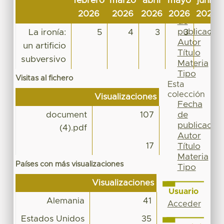
febrero
marzo
abril
mayo
junio
Por
Fecha
2026
2026
2026
2026
2026
de
publicación
La ironía:
5
4
3
3
8
Autor
un artificio
Título
subversivo
Materia
Tipo
Visitas al fichero
Esta
colección
Visualizaciones
Fecha
de
document
107
publicación
(4).pdf
Autor
17
Título
Materia
Países con más visualizaciones
Tipo
Visualizaciones
Usuario
Alemania
41
Acceder
Estados Unidos
35