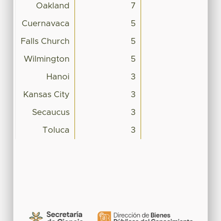
Oakland
7
Cuernavaca
5
Falls Church
5
Wilmington
5
Hanoi
3
Kansas City
3
Secaucus
3
Toluca
3