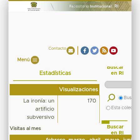
Contacto
Menú
Buscar
Estadísticas
en RI
Visualizaciones
Buscar 
La ironía: un
170
Esta colecció
artificio
subversivo
Buscar
Visitas al mes
en RI