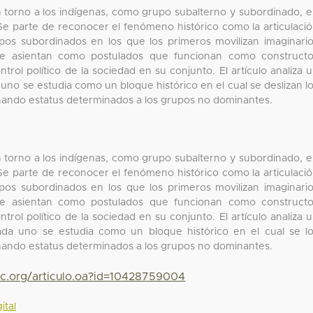
n torno a los indígenas, como grupo subalterno y subordinado, 
Se parte de reconocer el fenómeno histórico como la articulaci
os subordinados en los que los primeros movilizan imaginari
 se asientan como postulados que funcionan como construct
trol político de la sociedad en su conjunto. El artículo analiza 
 uno se estudia como un bloque histórico en el cual se deslizan l
nando estatus determinados a los grupos no dominantes.
n torno a los indígenas, como grupo subalterno y subordinado, 
Se parte de reconocer el fenómeno histórico como la articulaci
os subordinados en los que los primeros movilizan imaginari
 se asientan como postulados que funcionan como construct
trol político de la sociedad en su conjunto. El artículo analiza 
cada uno se estudia como un bloque histórico en el cual se l
nando estatus determinados a los grupos no dominantes.
yc.org/articulo.oa?id=10428759004
ital