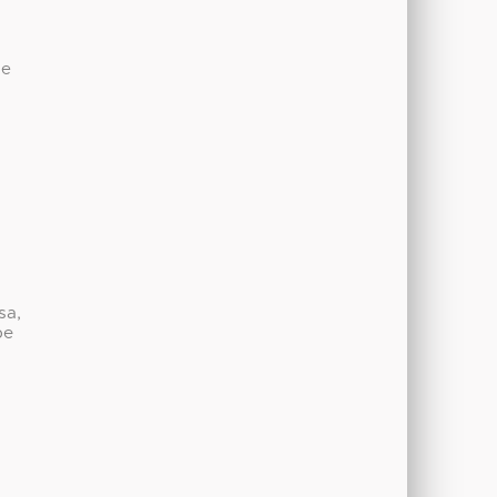
de
sa,
be