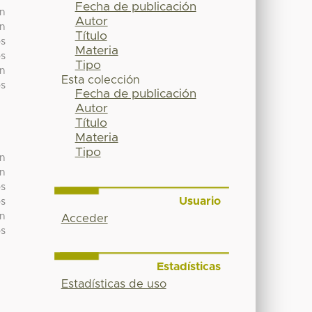
Fecha de publicación
en
Autor
ón
Título
os
Materia
os
Tipo
un
Esta colección
os
Fecha de publicación
Autor
Título
Materia
Tipo
en
ón
os
Usuario
os
un
Acceder
os
Estadísticas
Estadísticas de uso