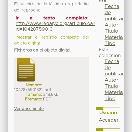
Por
El suspiro de la lástima es preludio
Fecha
del reproche
de
Ir a texto completo:
publicación
http://www.redalyc.org/articulo.oa?
Autor
id=10428759013
Título
Materia
Mostrar el registro completo del
Tipo
objeto digital
Esta
Ficheros en el objeto digital
colección
Fecha
de
publicación
Autor
Nombre:
Título
1042875901322.pdf
Materia
Tamaño:
348.8Kb
Tipo
Formato:
PDF
Ver documento
Usuario
Acceder