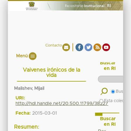
Contacto
Menú
Buscar
en RI
Vaivenes irónicos de la
vida
Malishev, Mijail
Buscar 
URI:
Esta colecció
http://hdl.handle.net/20.500.11799/38227
Fecha:
2015-03-01
Buscar
en RI
Resumen: