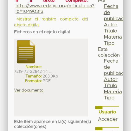
Ir a texto completo:
Por
http://www.redalyc.org/articulo.oa?
Fecha
id=10490313
de
publicación
Mostrar el registro completo del
Autor
objeto digital
Título
Ficheros en el objeto digital
Materia
Tipo
Esta
colección
Fecha
de
Nombre:
7219-73-22642-1-1 ...
publicación
Tamaño:
263.9Kb
Autor
Formato:
PDF
Título
Ver documento
Materia
Tipo
Usuario
Acceder
Este ítem aparece en la(s) siguiente(s)
colección(ones)