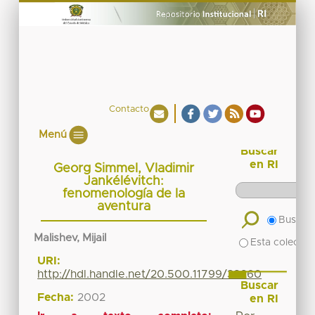
Contacto
Menú
Buscar
en RI
Georg Simmel, Vladimir
Jankélévitch:
fenomenología de la
aventura
Buscar 
Malishev, Mijail
Esta colecció
URI:
http://hdl.handle.net/20.500.11799/38260
Buscar
Fecha:
2002
en RI