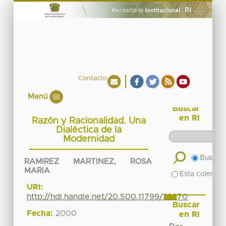
Contacto
Menú
Buscar
en RI
Razón y Racionalidad. Una
Dialéctica de la
Modernidad
Buscar 
RAMIREZ MARTINEZ, ROSA
MARIA
Esta colecció
URI:
http://hdl.handle.net/20.500.11799/38270
Buscar
Fecha:
2000
en RI