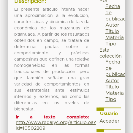
Por
Descripción:
Fecha
El presente artículo intenta hacer
de
una aproximación a la evolución,
publicación
características y dinámica de la vida
Autor
económica de los mazahuas de
Título
Ixtlahuaca. A partir de los resultados
Materia
obtenidos en campo, se tratará de
Tipo
determinar pautas sobre el
Esta
comportamiento y prácticas
colección
campesinas que definen una relativa
Fecha
homogeneidad en las formas
de
tradicionales de producción; pero
publicación
que también señalan una gran
Autor
variedad de comportamientos en
Título
sus estrategias ante estímulos
Materia
internos y externos, así como las
Tipo
diferencias en los niveles de
bienestar.
Usuario
Ir a texto completo:
Acceder
http://www.redalyc.org/articulo.oa?
id=10502209