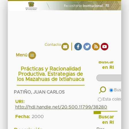
Contacto
Menú
Buscar
en RI
Prácticas y Racionalidad
Productiva. Estrategias de
los Mazahuas de Ixtlahuaca
Buscar 
PATIÑO, JUAN CARLOS
Esta colecció
URI:
http://hdl.handle.net/20.500.11799/38280
Fecha:
2000
Buscar
en RI