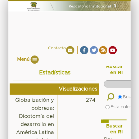
Contacto
Menú
Buscar
Estadísticas
en RI
Visualizaciones
Buscar 
Globalización y
274
Esta colecció
pobreza:
Dicotomía del
desarrollo en
Buscar
en RI
América Latina