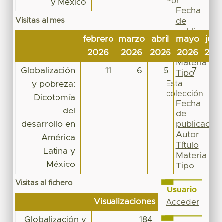
Por
y México
Fecha
Visitas al mes
de
publicación
febrero
marzo
abril
mayo
juni
Autor
2026
2026
2026
2026
202
Título
Materia
Globalización
11
6
5
7
1
Tipo
y pobreza:
Esta
colección
Dicotomía
Fecha
del
de
desarrollo en
publicación
Autor
América
Título
Latina y
Materia
México
Tipo
Visitas al fichero
Usuario
Visualizaciones
Acceder
Globalización y
184