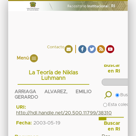
Contacto
Menú
Buscar
en RI
La Teoría de Niklas
Luhmann
ARRIAGA ALVAREZ, EMILIO
Buscar 
GERARDO
Esta colecció
URI:
http://hdl.handle.net/20.500.11799/38310
Fecha:
2003-05-19
Buscar
en RI