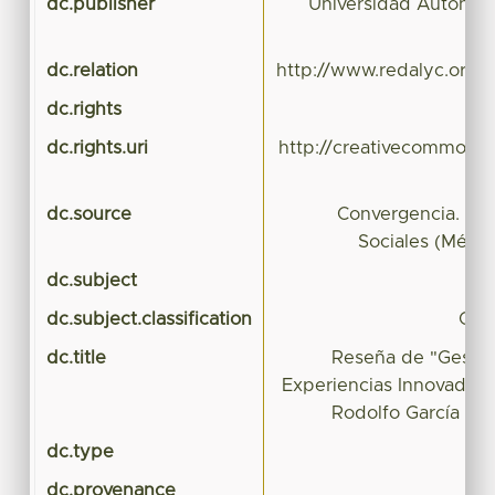
dc.publisher
Universidad Autónom
dc.relation
http://www.redalyc.org/r
dc.rights
dc.rights.uri
http://creativecommons.
dc.source
Convergencia. Rev
Sociales (Méxic
dc.subject
dc.subject.classification
CIE
dc.title
Reseña de "Gestión
Experiencias Innovadora
Rodolfo García del 
dc.type
dc.provenance