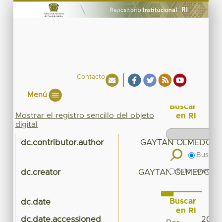
Contacto
Menú
Buscar
Mostrar el registro sencillo del objeto
en RI
digital
dc.contributor.author
GAYTAN OLMEDO, 
Buscar 
Esta colecció
dc.creator
GAYTAN OLMEDO, M
Buscar
dc.date
en RI
dc.date.accessioned
2016-