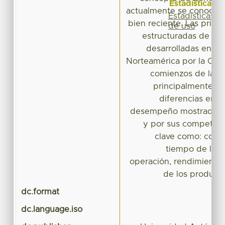
Estadísticas
actualmente se conoce, 
Estadísticas
bien reciente. Las prime
de uso
estructuradas de est
desarrolladas en E
Norteamérica por la Cor
comienzos de la d
principalmente par
diferencias en l
desempeño mostrados p
y por sus competido
clave como: cost
tiempo de los c
operación, rendimiento y
de los producto
dc.format
dc.language.iso