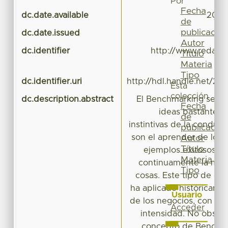
Por
Fecha
dc.date.available
2016-
de
publicación
dc.date.issued
Autor
dc.identifier
http://www.redalyc.
Título
Materia
Tipo
dc.identifier.uri
http://hdl.handle.net/20
Esta
colección
dc.description.abstract
El Benchmarking se f
Fecha
ideas bastante an
de
instintivas de la condu
publicación
son el aprender de los d
Autor
Título
ejemplos exitosos, m
Materia
continuamente la mane
Tipo
cosas. Este tipo de c
ha aplicado históricam
Usuario
de los negocios, con dis
Acceder
intensidad. No obstan
concepto de Benchma