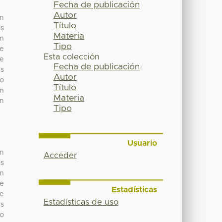
Fecha de publicación
Autor
an
Título
os
Materia
ón
Tipo
se
Esta colección
de
Fecha de publicación
es
Autor
no
Título
en
Materia
un
Tipo
Usuario
an
Acceder
os
ón
se
Estadísticas
de
Estadísticas de uso
es
no