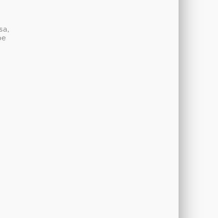
sa,
be