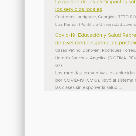
La opinión de los participantes sob
los servicios locales
;
Contreras Landgrave, Georgina
TETELBO
(
Luis Ramón
Pontificia Universidad Javer
Covid-19, Educación y Salud Repre
de nivel medio superior en postp
;
Casas Patiño, Donovan
Rodríguez Torres,
(
Heredia Sánchez, Angelica
DIOTIMA, RE
)
07
Las medidas preventivas establecidas
por COVID-19 (CV19), llevó al sistema
las clases sin exponer la salud ...