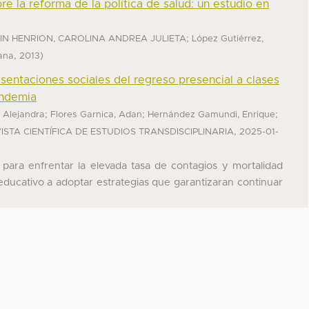
re la reforma de la política de salud: un estudio en
;
IN HENRION, CAROLINA ANDREA JULIETA
López Gutiérrez,
,
)
iana
2013
sentaciones sociales del regreso presencial a clases
andemia
;
;
;
 Alejandra
Flores Garnica, Adan
Hernández Gamundi, Enrique
,
VISTA CIENTÍFICA DE ESTUDIOS TRANSDISCIPLINARIA
2025-01-
 para enfrentar la elevada tasa de contagios y mortalidad
 educativo a adoptar estrategias que garantizaran continuar