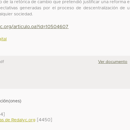
o de la retórica de cambio que pretendió justificar una reforma 
pectativas generadas por el proceso de descentralización de 
alquier sociedad.
yc.org/articulo.oa?id=10504607
ital
df
Ver documento
cción(ones)
14]
[4450]
das de Redalyc.org