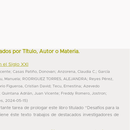
ados por Título, Autor o Materia.
 el Siglo XXI
;
;
;
icente
Casas Patiño, Donovan
Anzorena, Claudia C.
García
;
;
u, Manuela
RODRIGUEZ TORRES, ALEJANDRA
Reyes Pérez,
;
;
rio Figueroa, Cristian David
Tecu, Ernestina
Azevedo
;
;
;
Quintana Adrián, Juan Vicente
Freddy Romero, Jostron
,
)
es
2024-05-15
nte tarea de prologar este libro titulado “Desafíos para la
tiene éste texto trabajos de destacados investigadores de