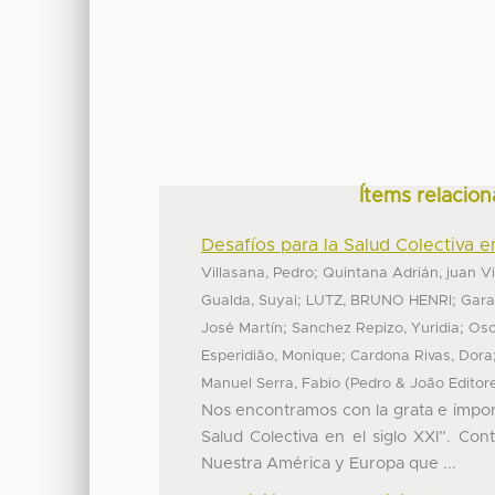
Ítems relacion
Desafíos para la Salud Colectiva en
;
Villasana, Pedro
Quintana Adrián, juan V
;
;
Gualda, Suyai
LUTZ, BRUNO HENRI
Gara
;
;
José Martín
Sanchez Repizo, Yuridia
Oso
;
Esperidião, Monique
Cardona Rivas, Dora
(
Manuel Serra, Fabio
Pedro & João Editor
Nos encontramos con la grata e importa
Salud Colectiva en el siglo XXI”. Con
Nuestra América y Europa que ...