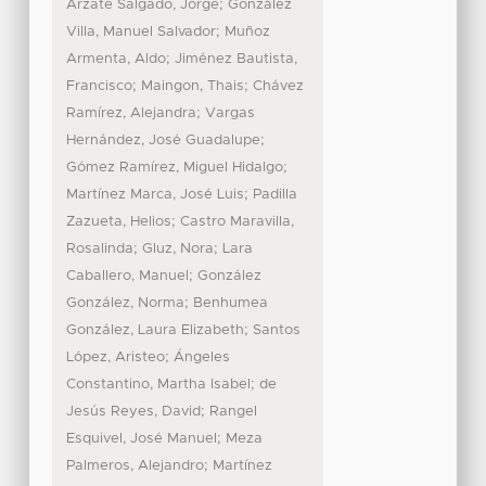
;
Arzate Salgado, Jorge
González
;
Villa, Manuel Salvador
Muñoz
;
Armenta, Aldo
Jiménez Bautista,
;
;
Francisco
Maingon, Thais
Chávez
;
Ramírez, Alejandra
Vargas
;
Hernández, José Guadalupe
;
Gómez Ramírez, Miguel Hidalgo
;
Martínez Marca, José Luis
Padilla
;
Zazueta, Helios
Castro Maravilla,
;
;
Rosalinda
Gluz, Nora
Lara
;
Caballero, Manuel
González
;
González, Norma
Benhumea
;
González, Laura Elizabeth
Santos
;
López, Aristeo
Ángeles
;
Constantino, Martha Isabel
de
;
Jesús Reyes, David
Rangel
;
Esquivel, José Manuel
Meza
;
Palmeros, Alejandro
Martínez