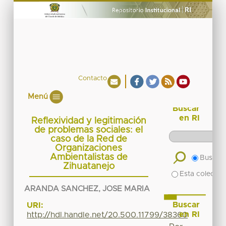
Contacto
Menú
Buscar
en RI
Reflexividad y legitimación
de problemas sociales: el
caso de la Red de
Organizaciones
Ambientalistas de
Buscar 
Zihuatanejo
Esta colecció
ARANDA SANCHEZ, JOSE MARIA
Buscar
URI:
en RI
http://hdl.handle.net/20.500.11799/38360