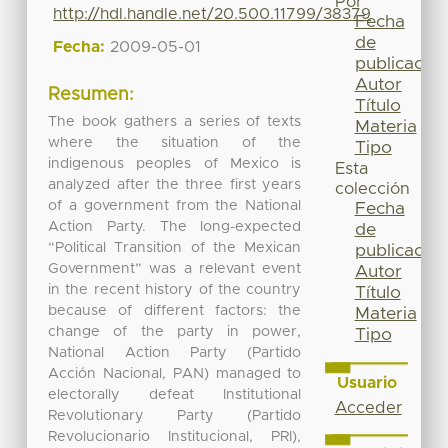
Por
http://hdl.handle.net/20.500.11799/38379
Fecha
de
Fecha:
2009-05-01
publicación
Autor
Resumen:
Título
The book gathers a series of texts
Materia
where the situation of the
Tipo
indigenous peoples of Mexico is
Esta
analyzed after the three first years
colección
of a government from the National
Fecha
Action Party. The long-expected
de
“Political Transition of the Mexican
publicación
Government” was a relevant event
Autor
in the recent history of the country
Título
because of different factors: the
Materia
change of the party in power,
Tipo
National Action Party (Partido
Acción Nacional, PAN) managed to
Usuario
electorally defeat Institutional
Acceder
Revolutionary Party (Partido
Revolucionario Institucional, PRI),