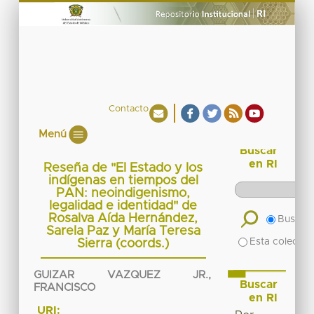
Contacto
Menú
Buscar
en RI
Reseña de "El Estado y los
indígenas en tiempos del
PAN: neoindigenismo,
legalidad e identidad" de
Rosalva Aída Hernández,
Buscar 
Sarela Paz y María Teresa
Esta colecció
Sierra (coords.)
GUIZAR VAZQUEZ JR.,
Buscar
FRANCISCO
en RI
URI: