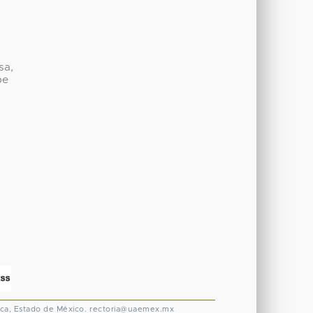
sa,
be
ca, Estado de México.
rectoria@uaemex.mx