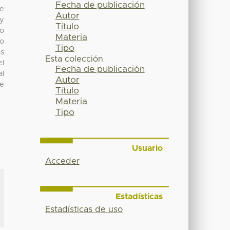
Fecha de publicación
de
Autor
 y
Título
co
Materia
no
Tipo
as
Esta colección
el
Fecha de publicación
al
Autor
de
Título
Materia
Tipo
Usuario
Acceder
Estadísticas
Estadísticas de uso