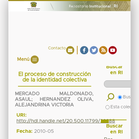
Contacto
Menú
Buscar
en RI
El proceso de construcción
de la identidad colectiva
MERCADO MALDONADO,
Buscar 
ASAUL
;
HERNANDEZ OLIVA,
ALEJANDRINA VICTORIA
Esta colecció
URI:
http://hdl.handle.net/20.500.11799/38388
Buscar
Fecha:
2010-05
en RI