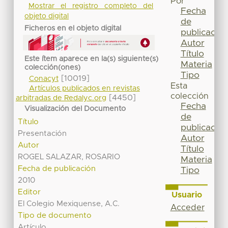
Por
Mostrar el registro completo del
Fecha
objeto digital
de
Ficheros en el objeto digital
publicación
Autor
Título
Este ítem aparece en la(s) siguiente(s)
Materia
colección(ones)
Tipo
[10019]
Conacyt
Esta
Artículos publicados en revistas
colección
[4450]
arbitradas de Redalyc.org
Fecha
Visualización del Documento
de
Título
publicación
Presentación
Autor
Autor
Título
ROGEL SALAZAR, ROSARIO
Materia
Fecha de publicación
Tipo
2010
Editor
Usuario
El Colegio Mexiquense, A.C.
Acceder
Tipo de documento
Artículo