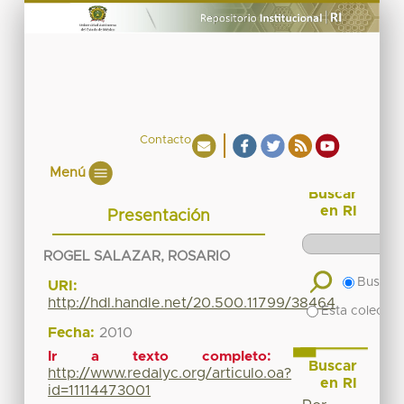
Contacto
Menú
Buscar
en RI
Presentación
ROGEL SALAZAR, ROSARIO
Buscar 
URI:
http://hdl.handle.net/20.500.11799/38464
Esta colecció
Fecha:
2010
Ir a texto completo:
Buscar
http://www.redalyc.org/articulo.oa?
en RI
id=11114473001