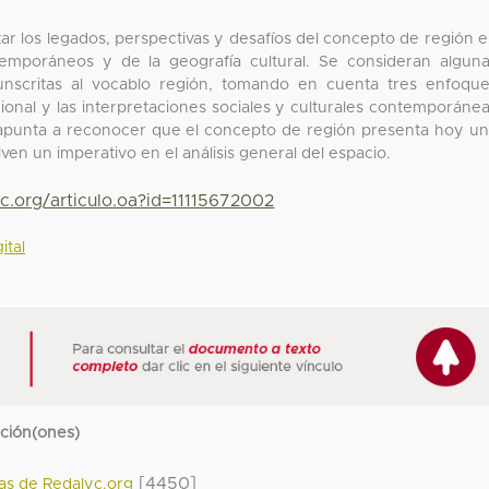
lizar los legados, perspectivas y desafíos del concepto de región 
temporáneos y de la geografía cultural. Se consideran algun
rcunscritas al vocablo región, tomando en cuenta tres enfoqu
regional y las interpretaciones sociales y culturales contemporáne
jo apunta a reconocer que el concepto de región presenta hoy u
ven un imperativo en el análisis general del espacio.
c.org/articulo.oa?id=11115672002
ital
cción(ones)
[4450]
das de Redalyc.org