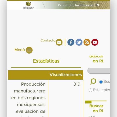
Contacto
Menú
Buscar
Estadísticas
en RI
Visualizaciones
Buscar 
Producción
319
Esta colecció
manufacturera
en dos regiones
mexiquenses:
Buscar
en RI
evaluación de