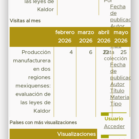
Por
las leyes de
Fecha
Kaldor
de
publicación
Visitas al mes
Autor
febrero
marzo
abril
mayo
ju
Título
Materia
2026
2026
2026
2026
20
Tipo
Producción
4
6
22
25
Esta
colección
manufacturera
Fecha
en dos
de
regiones
publicación
Autor
mexiquenses:
Título
evaluación de
Materia
las leyes de
Tipo
Kaldor
Usuario
Países con más visualizaciones
Acceder
Visualizaciones