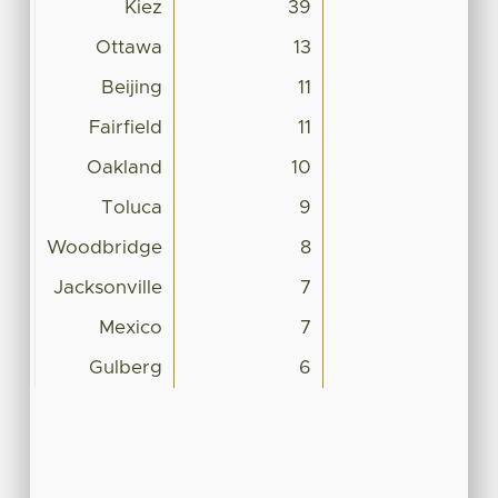
Kiez
39
Ottawa
13
Beijing
11
Fairfield
11
Oakland
10
Toluca
9
Woodbridge
8
Jacksonville
7
Mexico
7
Gulberg
6