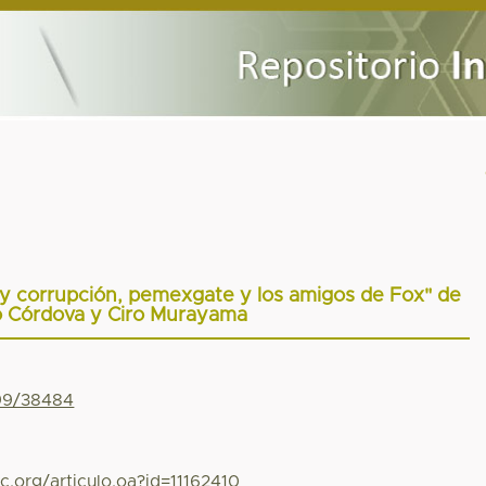
 y corrupción, pemexgate y los amigos de Fox" de
 Córdova y Ciro Murayama
799/38484
c.org/articulo.oa?id=11162410