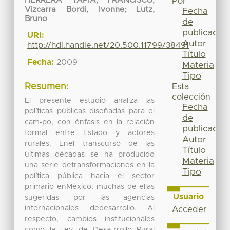
HERRERA TAPIA, FRANCISCO
;
Por
Vizcarra Bordi, Ivonne
;
Lutz,
Fecha
Bruno
de
publicación
URI:
Autor
http://hdl.handle.net/20.500.11799/38491
Título
Fecha:
2009
Materia
Tipo
Resumen:
Esta
colección
El presente estudio analiza las
Fecha
políticas públicas diseñadas para el
de
cam-po, con énfasis en la relación
publicación
formal entre Estado y actores
Autor
rurales. Enel transcurso de las
Título
últimas décadas se ha producido
Materia
una serie detransformaciones en la
Tipo
política pública hacia el sector
primario enMéxico, muchas de ellas
Usuario
sugeridas por las agencias
internacionales dedesarrollo. Al
Acceder
respecto, cambios institucionales
como la Ley de Desa-rrollo Rural