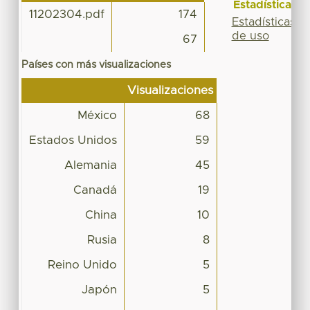
Estadísticas
11202304.pdf
174
Estadísticas
de uso
67
Países con más visualizaciones
Visualizaciones
México
68
Estados Unidos
59
Alemania
45
Canadá
19
China
10
Rusia
8
Reino Unido
5
Japón
5