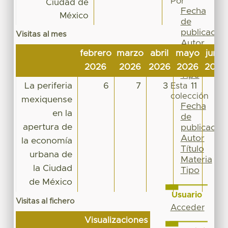
Por
Ciudad de
Fecha
México
de
publicación
Visitas al mes
Autor
febrero
marzo
abril
mayo
junio
Título
Materia
2026
2026
2026
2026
2026
Tipo
La periferia
6
7
3
11
12
Esta
colección
mexiquense
Fecha
en la
de
apertura de
publicación
Autor
la economía
Título
urbana de
Materia
la Ciudad
Tipo
de México
Usuario
Visitas al fichero
Acceder
Visualizaciones