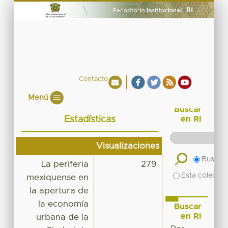
Contacto
Menú
Buscar
Estadísticas
en RI
Visualizaciones
Buscar 
La periferia
279
Esta colecció
mexiquense en
la apertura de
la economía
Buscar
en RI
urbana de la