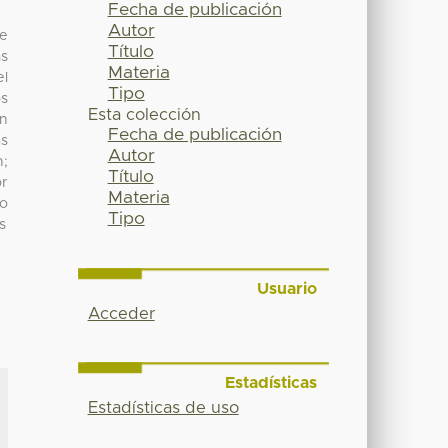
Fecha de publicación
Autor
de
Título
as
Materia
el
Tipo
os
Esta colección
en
Fecha de publicación
as
Autor
n;
Título
or
Materia
jo
Tipo
s
Usuario
Acceder
Estadísticas
Estadísticas de uso