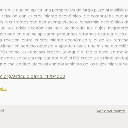
n en la que se aplica una perspectiva de largo plazo al análisis 
su relación con el crecimiento económico. Se comprueba que l
sis recurrentes que han acompañado al desarrollo económico d
ue las crisis económicas han acelerado los flujos migratori
 periodo en que se aplicaron profundas reformas estructurales 
a relación entre el crecimiento económico y el de las remes
funcionar en sentido opuesto y apuntan hacia una misma direcció
 (PIB) como las remesas crecen (aunque el PIB lo hace en men
ientes se busca explicar por qué el PIB crece a un ritmo tan ba
mo esa lentitud afecta al comportamiento de los flujos migratorio
c.org/articulo.oa?id=11204202
ital
pdf
Ver documento