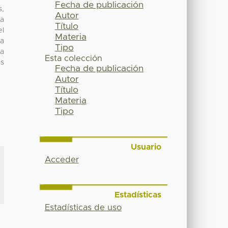
Fecha de publicación
s,
Autor
ta
Título
el
Materia
la
Tipo
ra
Esta colección
es
Fecha de publicación
Autor
Título
Materia
Tipo
Usuario
Acceder
Estadísticas
Estadísticas de uso