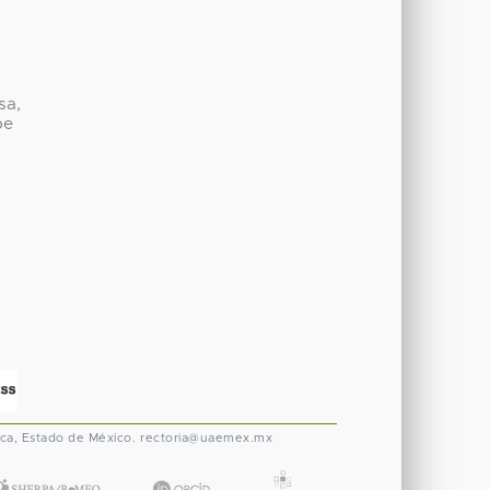
sa,
be
ca, Estado de México.
rectoria@uaemex.mx