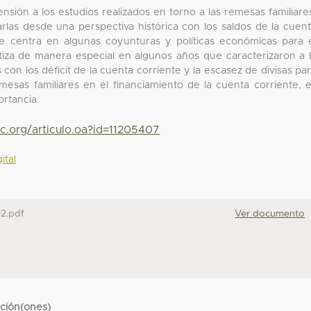
nsión a los estudios realizados en torno a las remesas familiare
arlas desde una perspectiva histórica con los saldos de la cuen
se centra en algunas coyunturas y políticas económicas para 
iza de manera especial en algunos años que caracterizaron a 
 con los déficit de la cuenta corriente y la escasez de divisas pa
emesas familiares en el financiamiento de la cuenta corriente, 
ortancia.
c.org/articulo.oa?id=11205407
ital
2.pdf
Ver documento
cción(ones)