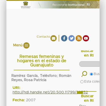
Contacto
Menú
Buscar
en RI
Remesas femeninas y
hogares en el estado de
Guanajuato
Buscar 
Ramírez García, Telésforo
;
Román
Reyes, Rosa Patricia
Esta colecció
URI:
http://hdl.handle.net/20.500.11799/38552
Buscar
Fecha:
2007
en RI