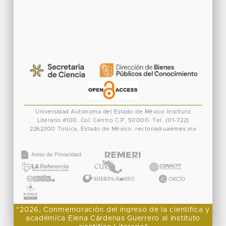
Universidad Autónoma del Estado de México
Instituto
Literario #100. Col. Centro
C.P. 50000. Tel. (01-722)
2262300
Toluca, Estado de México.
rectoria@uaemex.mx
CONACYT
"2026, Conmemoración del ingreso de la científica y
académica Elena Cárdenas Guerrero al Instituto