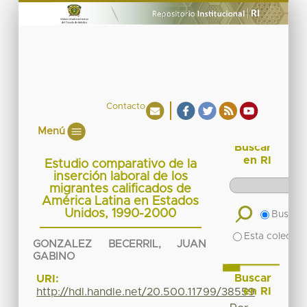
Contacto
Menú
Buscar
en RI
Estudio comparativo de la
inserción laboral de los
migrantes calificados de
América Latina en Estados
Unidos, 1990-2000
Buscar 
Esta colecció
GONZALEZ BECERRIL, JUAN
GABINO
Buscar
URI:
en RI
http://hdl.handle.net/20.500.11799/38559