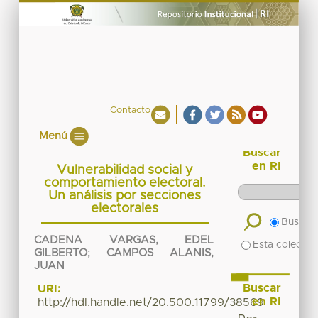
Contacto
Menú
Buscar
en RI
Vulnerabilidad social y
comportamiento electoral.
Un análisis por secciones
electorales
Buscar 
CADENA VARGAS, EDEL
Esta colecció
GILBERTO
;
CAMPOS ALANIS,
JUAN
Buscar
URI:
en RI
http://hdl.handle.net/20.500.11799/38569