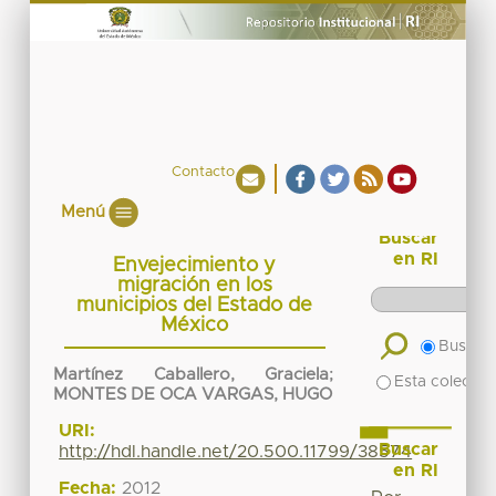
Contacto
Menú
Buscar
en RI
Envejecimiento y
migración en los
municipios del Estado de
México
Buscar 
Martínez Caballero, Graciela
;
Esta colecció
MONTES DE OCA VARGAS, HUGO
URI:
Buscar
http://hdl.handle.net/20.500.11799/38574
en RI
Fecha:
2012