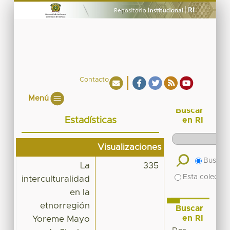
Contacto
Menú
Buscar
Estadísticas
en RI
Visualizaciones
Buscar 
La
335
Esta colecció
interculturalidad
en la
etnorregión
Buscar
en RI
Yoreme Mayo