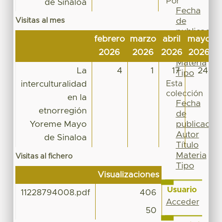
Por
de Sinaloa
Fecha
Visitas al mes
de
publicación
febrero
marzo
abril
mayo
j
Autor
2026
2026
2026
2026
2
Título
Materia
La
4
1
17
24
Tipo
interculturalidad
Esta
colección
en la
Fecha
etnorregión
de
Yoreme Mayo
publicación
Autor
de Sinaloa
Título
Materia
Visitas al fichero
Tipo
Visualizaciones
Usuario
11228794008.pdf
406
Acceder
50