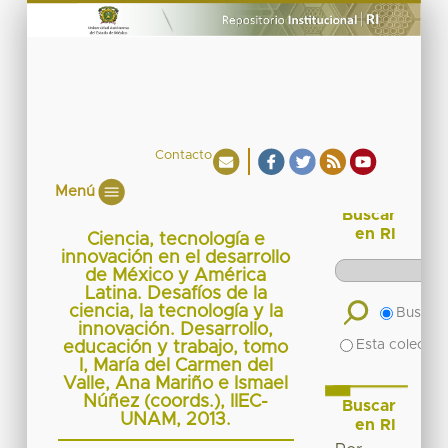
Contacto
Menú
Buscar
en RI
Ciencia, tecnología e
innovación en el desarrollo
de México y América
Latina. Desafíos de la
ciencia, la tecnología y la
Buscar 
innovación. Desarrollo,
Esta colecció
educación y trabajo, tomo
I, María del Carmen del
Valle, Ana Mariño e Ismael
Núñez (coords.), IIEC-
Buscar
UNAM, 2013.
en RI