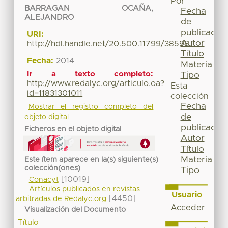
Por
BARRAGAN OCAÑA,
Fecha
ALEJANDRO
de
publicación
URI:
Autor
http://hdl.handle.net/20.500.11799/38598
Título
Fecha:
2014
Materia
Ir a texto completo:
Tipo
http://www.redalyc.org/articulo.oa?
Esta
id=11831301011
colección
Fecha
Mostrar el registro completo del
de
objeto digital
publicación
Ficheros en el objeto digital
Autor
Título
Materia
Este ítem aparece en la(s) siguiente(s)
colección(ones)
Tipo
[10019]
Conacyt
Artículos publicados en revistas
Usuario
[4450]
arbitradas de Redalyc.org
Acceder
Visualización del Documento
Título