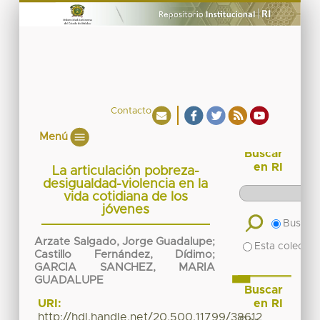
Contacto
Menú
Buscar
en RI
La articulación pobreza-
desigualdad-violencia en la
vida cotidiana de los
jóvenes
Buscar 
Arzate Salgado, Jorge Guadalupe
;
Esta colecció
Castillo Fernández, Dídimo
;
GARCIA SANCHEZ, MARIA
GUADALUPE
Buscar
en RI
URI:
http://hdl.handle.net/20.500.11799/38612