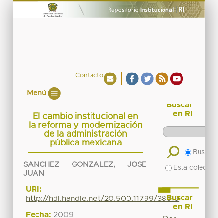
Contacto
Menú
Buscar
en RI
El cambio institucional en
la reforma y modernización
de la administración
pública mexicana
Buscar 
SANCHEZ GONZALEZ, JOSE
Esta colecció
JUAN
URI:
Buscar
http://hdl.handle.net/20.500.11799/38619
en RI
Fecha:
2009