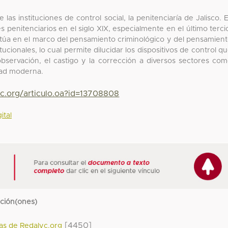
as instituciones de control social, la penitenciaría de Jalisco. 
 penitenciarios en el siglo XIX, especialmente en el último terci
sitúa en el marco del pensamiento criminológico y del pensamien
itucionales, lo cual permite dilucidar los dispositivos de control q
 observación, el castigo y la corrección a diversos sectores co
edad moderna.
yc.org/articulo.oa?id=13708808
ital
cción(ones)
[4450]
das de Redalyc.org