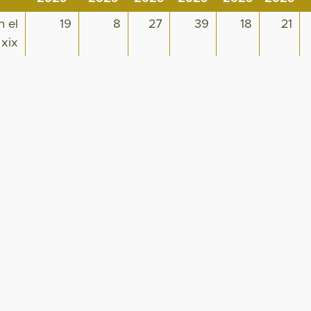
n el
19
8
27
39
18
21
 xix