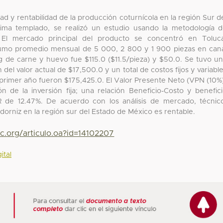
ad y rentabilidad de la producción coturnícola en la región Sur d
lima templado, se realizó un estudio usando la metodología 
 El mercado principal del producto se concentró en Toluc
umo promedio mensual de 5 000, 2 800 y 1 900 piezas en can
g de carne y huevo fue $115.0 ($11.5/pieza) y $50.0. Se tuvo u
 del valor actual de $17,500.0 y un total de costos fijos y variabl
l primer año fueron $175,425.0. El Valor Presente Neto (VPN (10%
 de la inversión fija; una relación Beneficio-Costo y benefic
R de 12.47%. De acuerdo con los análisis de mercado, técnic
orniz en la región sur del Estado de México es rentable.
c.org/articulo.oa?id=14102207
ital