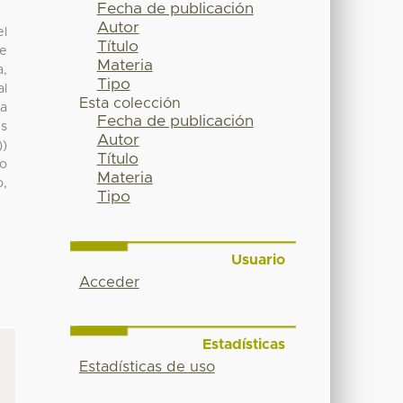
Fecha de publicación
Autor
el
Título
de
Materia
a,
Tipo
al
Esta colección
na
Fecha de publicación
es
Autor
))
Título
io
Materia
o,
Tipo
Usuario
Acceder
Estadísticas
Estadísticas de uso