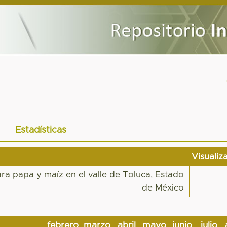
Estadísticas
Visualiz
ara papa y maíz en el valle de Toluca, Estado
de México
febrero
marzo
abril
mayo
junio
julio