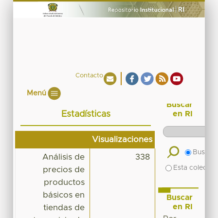
Contacto
Menú
Buscar
Estadísticas
en RI
Visualizaciones
Buscar 
Análisis de
338
Esta colecció
precios de
productos
básicos en
Buscar
en RI
tiendas de