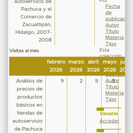
Por
autoservicio de
Fecha
Pachuca y el
de
Comercio de
publicación
Zacualtipán,
Autor
Título
Hidalgo, 2007-
Materia
2008
Tipo
Esta
Visitas al mes
colección
febrero
marzo
abril
mayo
junio
Fecha
de
2026
2026
2026
2026
2026
publicación
Autor
Análisis de
9
2
9
9
8
Título
precios de
Materia
productos
Tipo
básicos en
tiendas de
Usuario
autoservicio
Acceder
de Pachuca