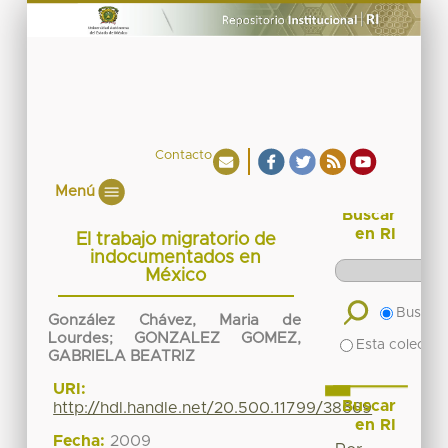
Contacto
Menú
Buscar
en RI
El trabajo migratorio de
indocumentados en
México
Buscar 
González Chávez, Maria de
Lourdes
;
GONZALEZ GOMEZ,
Esta colecció
GABRIELA BEATRIZ
URI:
Buscar
http://hdl.handle.net/20.500.11799/38669
en RI
Fecha:
2009