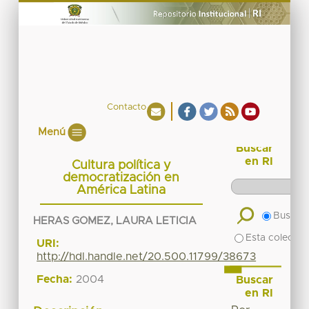
Contacto
Menú
Buscar
en RI
Cultura política y
democratización en
América Latina
Buscar 
HERAS GOMEZ, LAURA LETICIA
Esta colecció
URI:
http://hdl.handle.net/20.500.11799/38673
Fecha:
2004
Buscar
en RI