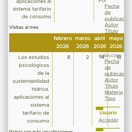
Por
aplicaciones al
Fecha
sistema tarifario
de
de consumo
publicación
Autor
Visitas al mes
Título
Materia
febrero
marzo
abril
mayo
ju
Tipo
2026
2026
2026
2026
2
Esta
colección
Los estudios
8
2
14
18
Fecha
psicológicos
de
de la
publicación
Autor
sustentabilidad
Título
hídrica.
Materia
aplicaciones al
Tipo
sistema
tarifario de
Usuario
Acceder
consumo