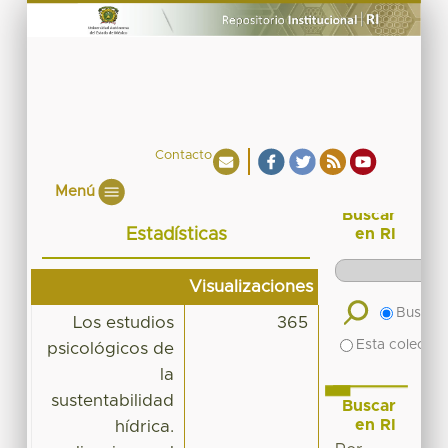
Contacto
Menú
Buscar
Estadísticas
en RI
Visualizaciones
Buscar 
Los estudios
365
Esta colecció
psicológicos de
la
sustentabilidad
Buscar
en RI
hídrica.